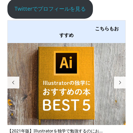
Twitterでプロフィールを見る
こちらもお
すすめ


ます
【2021年版】Illustratorを独学で勉強するのにお...
【2